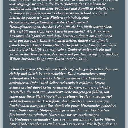
und vergnügt sie sich in die Weiterführung der Geschehnisse
einfügten und sich auf neue Probleme und Konflikte einließen um
Lösungen zu finden um das Leben im Kasperleland wieder zu
heilen. So gaben wir den Kindern spielerisch eine
Orientierungshilfe/Kompass an die Hand, um mit
Herausforderungen, die das Leben für sie bereithält umzugehen.
Wie verhält man sich, wenn Unrecht geschieht? Wie kann man
Zusammenhalt fördern und dazu beitragen damit am Ende noch
alles gut ausgeht? Kinder möchten helfen, fühlen sich oftmals
jedoch hilflos. Unser Puppentheater bezieht sie mit ihren Ansichten
und bei der Mithilfe von magischen Zauberritualen mit ein und
weckt so das Bewusstsein, dass man mit positiver Kraft und starkem
Willen durchaus Dinge zum Guten wenden kann.
Schon im zarten Alter können Kinder oft sehr gut zwischen dem was
richtig und falsch ist unterscheiden. Die Auseinandersetzung
während des Theaterstücks hilft ihnen dabei ihre Gefühle zu
artikulieren. Dabei wird Selbstwirksamkeit erfahren. Unsere
Schurken sind dabei keine richtigen Monster, sondern einfache
Darsteller, die sich zur „dunklen“ Seite hingezogen fühlen, um
einen (aus ihrer Sicht) Vorteil zu gewinnen (bedient werden, viel
Gold bekommen etc..). Ich finde, dass Theater immer auch zum
Nachdenken anregen sollte, damit ein gutes Miteinander gefördert
wird. Dabei gilt es Stolperfallen zu vermeiden und Verständnis
füreinander zu erhalten. Nutzen wir unsere einzigartigen
Verbindungen zueinander! Lasst es uns mit Sinn und Liebe füllen!
Eure Kinder werden es euch niemals vergessen! Wir helfen, dass es