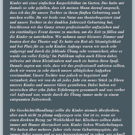
Kinder mit einer einfachen Kasperlebühne im Garten. Das hatte mir
damals so sehr gefallen, dass ich meinen Mann darauf ansprach,
dass ich das für unsere Tochter zu ihrem fünften Geburtstag auch
machen wollte. Da wir beide von Natur aus theaterbegeistert sind
und unsere Tochter in der dunklen Jahreszeit Geburtstag hat,
beschlossen wir das Ganze etwas professioneller aufzuziehen und
ein einstündiges Event daraus zu machen, um die Zeit zu füllen und
die Kinder zu unterhalten. Wir nahmen unser kleinstes Zimmer und
bauten dort das Theater auf. Es hatte ein Bett als Sitzmöglichkeit
und bot Platz für ca. acht Kinder. Anfangs waren wir noch sehr
aufgeregt und durch die fehlende Übung sehr verunsichert, aber es
wurde ein voller Erfolg! Im Publikum saßen auch Eltern dabei,
teilweise mit ihren Kleinkindern und auch sie hatten ihren Spaß.
Damals sagten uns viele, dass wir das professionell anbieten sollten,
doch wir waren zu sehr durch unsere alltäglichen Aufgaben
vereinnahmt. Unsere Tochter war jedoch so begeistert und
verzaubert, dass wir von da ab jedes Jahr ein neues Stück zu Ehren
unseres Kindes und unserer Gäste gestalteten. Dabei haben wir
inzwischen über zehn Jahre Erfahrungen gesammelt und was vorher
viel Aufwand war, wurde durch die Übung immer mehr zu einem
entspannten Zeitvertreib.
Die Geschichte(Handlung) sollte die Kinder niemals überfordern,
aber auch nicht zu plump aufgezogen sein. Gut ist es, wenn sie
einen direkten Bezug zur Wirklichkeit hat. Klischees sollten dabei
immer mit Humor überzuckert sein. Kinder lieben Wiederholungen.
Wir hatten über mehrere Jahre viele treue Geburtstagsgäste, die
immer dabei waren und es war herzerwärmend zu sehen, wie schnell