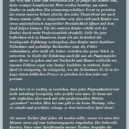
Mit Witz und Liebe zum erweiterten Ich. Je jünger die Kinder sind,
desto weniger komplizierete Plots werden benötigt, um einen
Zauber zu entfachen. Ein erinnerungswürdiges Event zu gestalten,
der einem inneren Schatz gleicht, den jedes Theaterkind mit nach
Hause nimmt, sollte so ausgerichtet sein, dass sich auch Kinder von
etwas materialistisch eingestellter Persönlichkeit öffnen und dem
Spaß folgen können. Für die anderen Kinder erhöht sich der
Zauber durch mehr Professionalität ebenfalls. Falls Sie jetzt
befürchten sich zu blamieren, kann ich mit Sicherheit die
beruhigende Erfahrung weitergeben, dass Kinder meist dankbare
Teilnehmer und geduldige Beobachter sind, die Fehler
wahrnehmen, aber nicht als Anlass verstehen das ganze Stück zu
entwerten. So bleibt die Erfahrung auch für uns als Puppenspieler
unser Bestes zu geben und mit Nachsicht und Humor vielleicht aus
eigenen Fehlern sogar eine lustige Anekdote zu zaubern. Jedes
Spiel ist einzigartig. So einzigartig, wie die Teilnehmer. Es ist in der
Lage einem fröhlichen Prozess zu gleichen bei dem jeder nur
gewinnt.
Auch hier ist es wichtig zu verstehen, dass jedes Puppentheaterevent
nicht unbedingt kostspielig oder perfekt sein muss. Es kann mit
sehr einfachen, aber auch mit sehr professionellen Mitteln
„gezaubert“ werden. Hier bei uns gibt es da keine Wertung. Alles
ist erlaubt und geschätzt, solange es dem liebevollen Spiel dient!
Als unsere Tochter fünf Jahre alt werden sollte, waren wir etwa drei
Monate zuvor auf eine Geburtstagsparty eingeladen. Der liebevolle
Karsten, Vater einer Spielfreundin meiner Tochter, bespaßte die